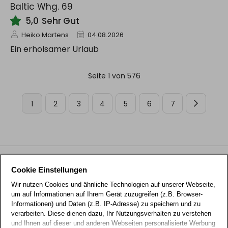
Baltic Whg. 69
5,0
Sehr Gut
Heiko Martens
04.08.2026
Ein erholsamer Urlaub
Seite 1 von 576
1
2
3
4
5
6
7
Urlaub Grömitz
Cookie Einstellungen
Wir nutzen Cookies und ähnliche Technologien auf unserer Webseite,
Jetzt buchen
um auf Informationen auf Ihrem Gerät zuzugreifen (z.B. Browser-
Informationen) und Daten (z.B. IP-Adresse) zu speichern und zu
verarbeiten. Diese dienen dazu, Ihr Nutzungsverhalten zu verstehen
04562 225800
und Ihnen auf dieser und anderen Webseiten personalisierte Werbung