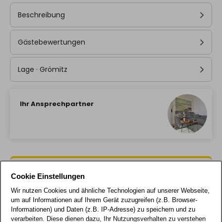
Balkon
13/14
Balkon
14/14
Beschreibung
Gästebewertungen
Lage · Grömitz
Ihr Ansprechpartner
Buchungszeitraum
Datum löschen
Cookie Einstellungen
Wir nutzen Cookies und ähnliche Technologien auf unserer Webseite,
um auf Informationen auf Ihrem Gerät zuzugreifen (z.B. Browser-
Informationen) und Daten (z.B. IP-Adresse) zu speichern und zu
verarbeiten. Diese dienen dazu, Ihr Nutzungsverhalten zu verstehen