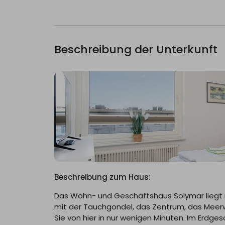
Rauchen 
Grundausstattung
Kabel/S
Beschreibung der Unterkunft
Verdunkl
Wohnbereich
2-Sitzer
CD-Play
Wohn-/Schlafzimmer
Radio
TV SAT/
Küche
2-Platte
Küche (o
Beschreibung zum Haus:
Vollaus
Das Wohn- und Geschäftshaus Solymar liegt i
Mikrowel
mit der Tauchgondel, das Zentrum, das Meerw
Gefrierm
Sie von hier in nur wenigen Minuten. Im Erdge
Wasserk