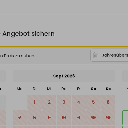
e Angebot sichern
Jahresübers
n Preis zu sehen.
Sept 2026
o
Mo
Di
Mi
Do
Fr
Sa
So
2
1
2
3
4
5
6
9
7
8
9
10
11
12
13