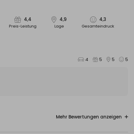
zimmer offene Küchenzeile mit 2 Platten Ceran-Herd,
fach, Mikrowelle, Filterkaffeemaschine, Heißluftfriteuse,
4,4
4,9
4,3
Preis-Leistung
Lage
Gesamteindruck
Dusche, Toilette und Waschbecken. Die
ler.
4
5
5
5
len kostenpflichtigen Parkplätzen in Grömitz können Sie
enfrei ( zur der Whg. gehört eine Parkkarte) parken.
Mehr Bewertungen anzeigen