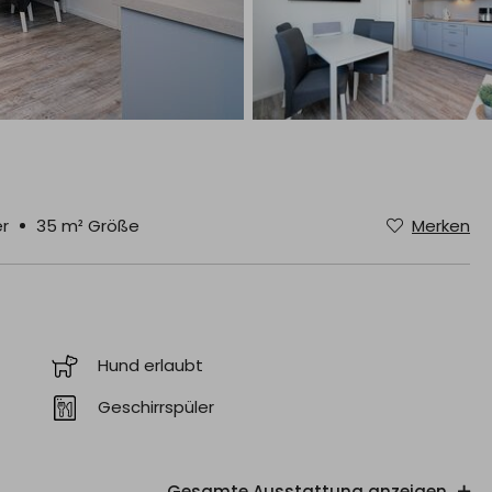
Geben Sie einen
Reisezeitraum
a
Lage
um genaue Preise zu sehen.
r
35 m² Größe
Merken
Hund erlaubt
Geschirrspüler
 - WLAN
Hund erlaubt
Gesamte Ausstattung anzeigen