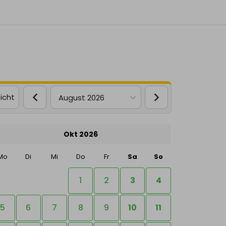
icht
August 2026
Okt 2026
Mo
Di
Mi
Do
Fr
Sa
So
1
2
3
4
5
6
7
8
9
10
11