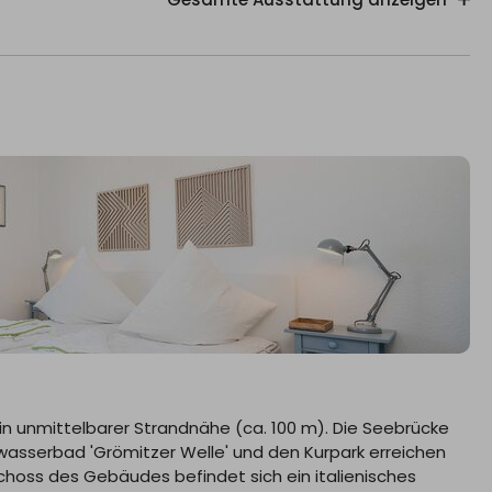
nicht erlaubt
AT Fernsehen
TV-Flachbild
ungsmöglichkeit
Staubsauger
-Sofa
TV-Flachbild
er
Schlafsofa
Kabel
nherd
Ceran-Kochfeld
ffen)
Küchenzeile
gestattete Küche
Geschirrspüler
n unmittelbarer Strandnähe (ca. 100 m). Die Seebrücke
le
Kühlschrank
asserbad 'Grömitzer Welle' und den Kurpark erreichen
öglichkeit
Toaster
schoss des Gebäudes befindet sich ein italienisches
ocher
Filter-Kaffeemaschine