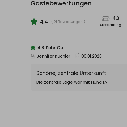
Moderne, komplett ausgestattete, zum Wohn
Gästebewertungen
Spülmaschine, Kühlschrank mit 3-Sterne Gefrier
Toaster und Wasserkocher.
4,0
4,4
21 Bewertungen
Bad:
Ausstattung
Modernes, hell gefliestes Tageslichtbad mit 
Warmwasserversorgung erfolgt über einen Boi
4,8
Sehr Gut
Extra:
Jennifer Kuchler
06.01.2026
Kostenloses WLAN steht zur Verfügung. Auf al
Ihren PKW für die Dauer des Aufenthaltes kost
Schöne, zentrale Unterkunft
Die zentrale Lage war mit Hund 1A