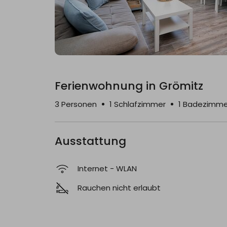
Ferienwohnung in Grömitz
Fotos
Ausstattung
Bewertung
3 Personen
1 Schlafzimmer
1
Badezimme
Ausstattung
Internet - WLAN
Rauchen nicht erlaubt
Allgemein
Internet