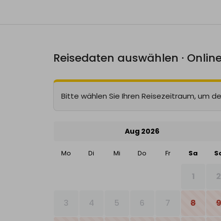
Reisedaten auswählen · Onlin
Bitte wählen Sie Ihren Reisezeitraum, um de
Aug 2026
Mo
Di
Mi
Do
Fr
Sa
S
1
3
4
5
6
7
8