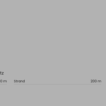
tz
00 m
Strand
200 m