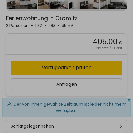
Ferienwohnung in Grömitz
2 Personen
1 SZ
1 BZ
35 m²
405,00
€
5 Nächte / 1 Gast
Verfügbarkeit prüfen
Anfragen
Der von Ihnen gewählte Zeitraum ist leider nicht mehr
Ausstattung
verfügbar!
Schlafgelegenheiten