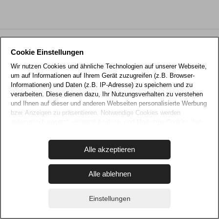
Urlaub Grömitz
Cookie Einstellungen
Wir nutzen Cookies und ähnliche Technologien auf unserer Webseite,
Jetzt buchen
um auf Informationen auf Ihrem Gerät zuzugreifen (z.B. Browser-
Informationen) und Daten (z.B. IP-Adresse) zu speichern und zu
verarbeiten. Diese dienen dazu, Ihr Nutzungsverhalten zu verstehen
04562 225800
und Ihnen auf dieser und anderen Webseiten personalisierte Werbung
bzw. Anzeigen zu präsentieren. Notwendige Cookies werden
automatisch gesetzt, während Analyse- und Marketing-Cookies Ihre
Schreiben Sie uns
Zustimmung erfordern und auch außerhalb der EU/EWR, z.B. in den
USA, verarbeitet werden, wo Ihre Daten nicht mit den gleichen
Alle akzeptieren
Datenschutzstandards geschützt sind wie in der EU.
Ihre Einwilligung erteilen Sie mit "Alle akzeptieren" oder beschränken
Copyright © 2026 AVG-Grömitz
Alle ablehnen
auf notwendige Cookies mit "Alle ablehnen". Weitere Informationen
und Details zu unseren Partnern finden Sie in unserer
Impressum
Datenschutz
AGB
Datenschutzerklärung
und dem
Impressum
.
Einstellungen
Versicherungsvertrag widerrufen